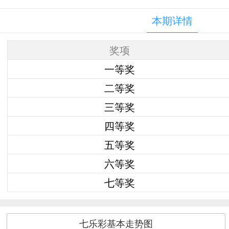
本期详情
奖项
一等奖
二等奖
三等奖
四等奖
五等奖
六等奖
七等奖
七乐彩基本走势图