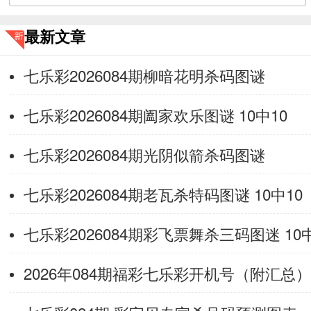
最新文章
七乐彩2026084期柳暗花明杀码图谜
七乐彩2026084期阖家欢乐图谜 10中10
七乐彩2026084期光阴似箭杀码图谜
七乐彩2026084期老瓦杀特码图谜 10中10
七乐彩2026084期彩飞票舞杀三码图迷 10
2026年084期福彩七乐彩开机号（附汇总）