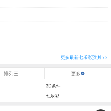
更多最新七乐彩预测 >>
排列三
更多
3D条件
七乐彩