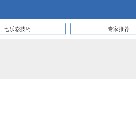
七乐彩技巧
专家推荐