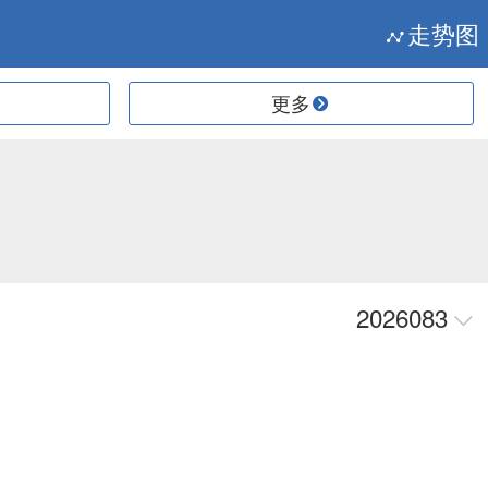
走势图
更多
2026083