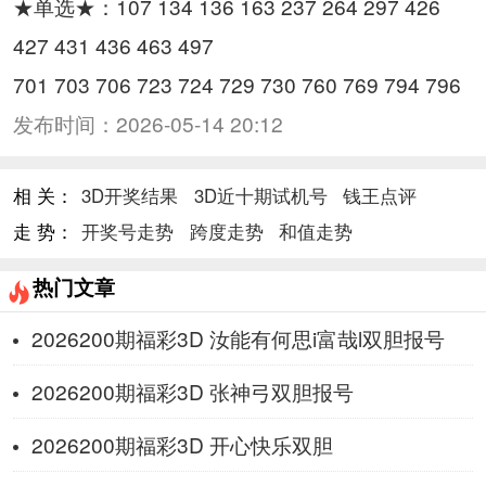
★单选★：107 134 136 163 237 264 297 426
427 431 436 463 497
701 703 706 723 724 729 730 760 769 794 796
发布时间：
2026-05-14 20:12
相 关：
3D开奖结果
3D近十期试机号
钱王点评
走 势：
开奖号走势
跨度走势
和值走势
热门文章
2026200期福彩3D 汝能有何思i富哉l双胆报号
2026200期福彩3D 张神弓双胆报号
2026200期福彩3D 开心快乐双胆