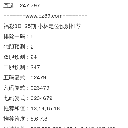
直选：247 797
=======www.cz89.com========
福彩3D125期 小林定位预测推荐
排除一码：5
独胆预测：2
双胆预测：24
三胆预测：247
五码复式：02479
六码复式：023479
七码复式：0234679
推荐和值：13,14,15,16
推荐跨度：5,6,7,8