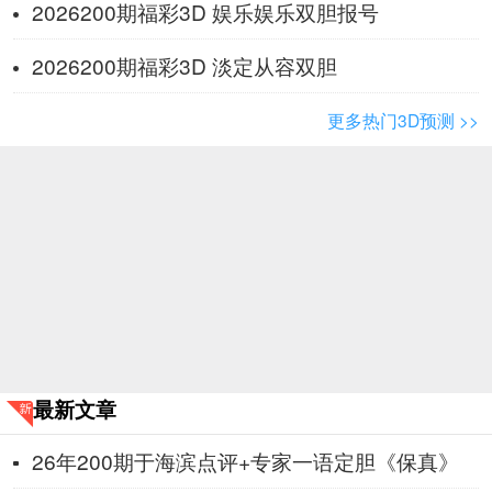
2026200期福彩3D 娱乐娱乐双胆报号
2026200期福彩3D 淡定从容双胆
更多热门3D预测 >>
最新文章
26年200期于海滨点评+专家一语定胆《保真》