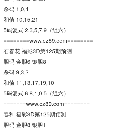
杀码 1,0,4
和值 10,15,21
5码复式 2,3,5,7,9（组六）
========www.cz89.com========
石春花 福彩3D第125期预测
胆码 金胆6 银胆8
杀码 9,3,2
和值 11,13,17,19,10
5码复式 6,8,1,0,5（组六）
=======www.cz89.com========
春利 福彩3D第125期预测
胆码 金胆8 银胆1