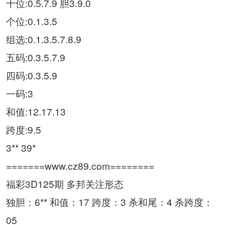
十位:0.5.7.9 胆3.9.0
个位:0.1.3.5
组选:0.1.3.5.7.8.9
五码:0.3.5.7.9
四码:0.3.5.9
一码:3
和值:12.17.13
跨度:9.5
3** 39*
=======www.cz89.com========
福彩3D125期 多邦关注形态
独胆：6** 和值：17 跨度：3 杀和尾：4 杀跨度：
05