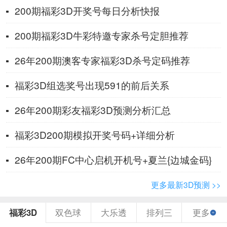
200期福彩3D开奖号每日分析快报
200期福彩3D牛彩特邀专家杀号定胆推荐
26年200期澳客专家福彩3D杀号定码推荐
福彩3D组选奖号出现591的前后关系
26年200期彩友福彩3D预测分析汇总
福彩3D200期模拟开奖号码+详细分析
26年200期FC中心启机开机号+夏兰{边城金码}
更多最新3D预测 >>
福彩3D
双色球
大乐透
排列三
更多