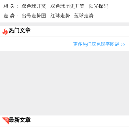
相 关：
双色球开奖
双色球历史开奖
阳光探码
走 势：
出号走势图
红球走势
蓝球走势
热门文章
更多热门双色球字图谜 >>
最新文章