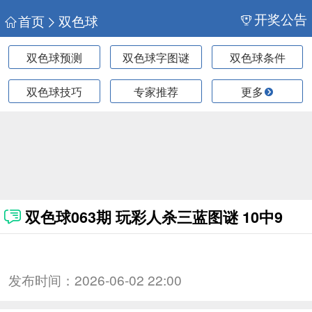
开奖公告
首页
双色球
双色球预测
双色球字图谜
双色球条件
双色球技巧
专家推荐
更多
双色球063期 玩彩人杀三蓝图谜 10中9
发布时间：
2026-06-02 22:00