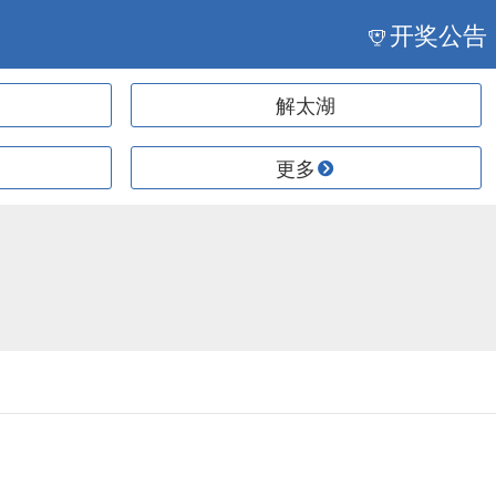
开奖公告
解太湖
更多