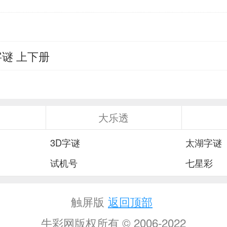
谜 ​上下册
大乐透
3D字谜
太湖字谜
试机号
七星彩
触屏版
返回顶部
牛彩网版权所有 © 2006-2022