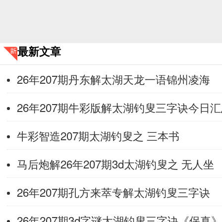
最新文章
26年207期丹东解太湖天龙一语锦州凌海
26年207期牛彩版解太湖钓叟三字诀今日汇
牛彩智造207期太湖钓叟之 三本书
马后炮解26年207期3d太湖钓叟之 无人坐
26年207期孔方来萃专解太湖钓叟三字诀
26年207期3d字谜太湖钓叟三字诀《保真》