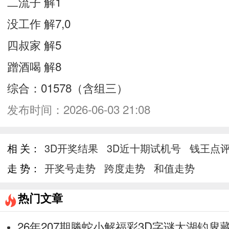
二流子 解1
没工作 解7,0
四叔家 解5
蹭酒喝 解8
综合：01578（含组三）
发布时间：
2026-06-03 21:08
相 关：
3D开奖结果
3D近十期试机号
钱王点
走 势：
开奖号走势
跨度走势
和值走势
热门文章
26年207期螣蛇小解福彩3D字谜太湖钓叟藏