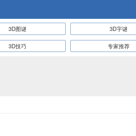
3D图谜
3D字谜
3D技巧
专家推荐