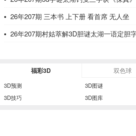
26年207期 三本书 上下册 看首席 无人坐
26年207期村姑萃解3D胆谜太湖一语定胆字
双色球
福彩3D
3D预测
3D图谜
3D技巧
3D图库