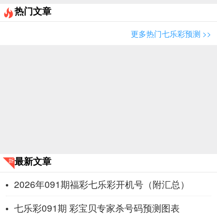
热门文章
更多热门七乐彩预测 >>
最新文章
2026年091期福彩七乐彩开机号（附汇总）
七乐彩091期 彩宝贝专家杀号码预测图表