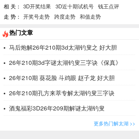
相 关：
3D开奖结果
3D近十期试机号
钱王点评
走 势：
开奖号走势
跨度走势
和值走势
热门文章
马后炮解26年210期3d太湖钓叟之 好大胆
26年210期3d字谜太湖钓叟三字诀《保真》
26年210期 葵花脸 斗鸡眼 赵子龙 好大胆
26年210期孔方来萃专解太湖钓叟三字诀
酒鬼福彩3D26年209期解谜太湖钓叟
更多热门解太湖 >>