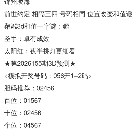
锦州凌海
前世约定 相隔三四 号码相同 位置改变和值谜
粼粼3d和值一字谜：鐴
圣手：卓有成效
太阳红：夜半挑灯更细看
★第2026155期3D预测★
<模拟开奖号码：056开1--2码>
胆码推荐：02456
百位：01567
十位：02456
个位：04567