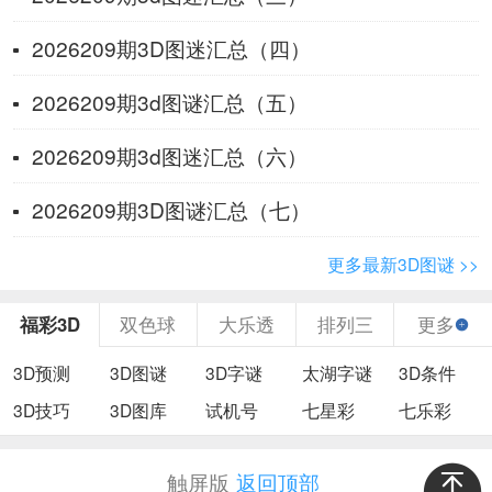
2026209期3D图迷汇总（四）
2026209期3d图谜汇总（五）
2026209期3d图迷汇总（六）
2026209期3D图谜汇总（七）
更多最新3D图谜 >>
福彩3D
双色球
大乐透
排列三
更多
3D预测
3D图谜
3D字谜
太湖字谜
3D条件
3D技巧
3D图库
试机号
七星彩
七乐彩
触屏版
返回顶部