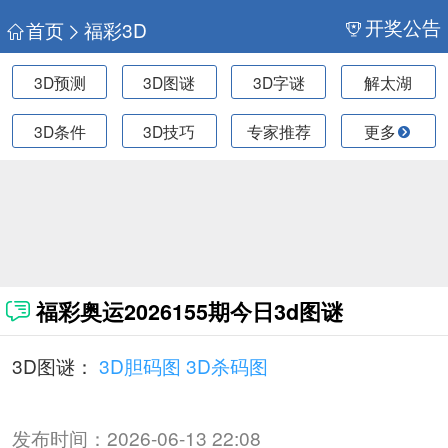
开奖公告
首页
福彩3D
3D预测
3D图谜
3D字谜
解太湖
3D条件
3D技巧
专家推荐
更多
福彩奥运2026155期今日3d图谜
3D图谜：
3D胆码图
3D杀码图
发布时间：
2026-06-13 22:08