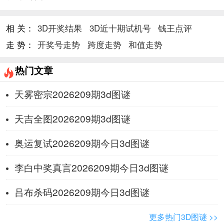
相 关：
3D开奖结果
3D近十期试机号
钱王点评
走 势：
开奖号走势
跨度走势
和值走势
热门文章
天雾密宗2026209期3d图谜
天吉全图2026209期3d图谜
奥运复试2026209期今日3d图谜
李白中奖真言2026209期今日3d图谜
吕布杀码2026209期今日3d图谜
更多热门3D图谜 >>