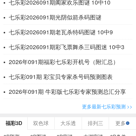
七乐彩2026091期阖家欢乐图谜 10中10
七乐彩2026091期光阴似箭杀码图谜
七乐彩2026091期老瓦杀特码图谜 10中9
七乐彩2026091期彩飞票舞杀三码图迷 10中3
2026年091期福彩七乐彩开机号（附汇总）
七乐彩091期 彩宝贝专家杀号码预测图表
2026年091期 牛彩版七乐彩专家预测总汇分享
更多最新七乐彩预测 >>
福彩3D
双色球
大乐透
排列三
更多