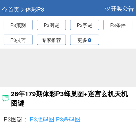
开奖公告
首页
体彩P3
P3预测
P3图谜
P3字谜
P3条件
P3技巧
专家推荐
更多
26年179期体彩P3蜂巢图+迷宫玄机天机
图谜
P3图谜：
P3胆码图
P3杀码图