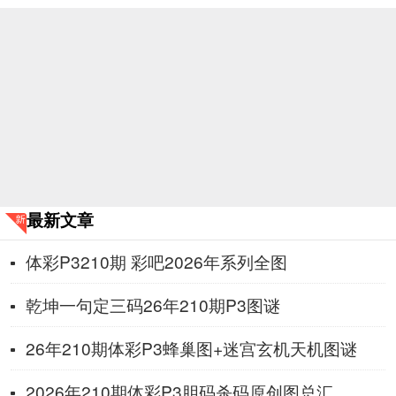
最新文章
体彩P3210期 彩吧2026年系列全图
乾坤一句定三码26年210期P3图谜
26年210期体彩P3蜂巢图+迷宫玄机天机图谜
2026年210期体彩P3胆码杀码原创图总汇