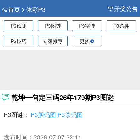
开奖公告
首页
体彩P3
P3预测
P3图谜
P3字谜
P3条件
P3技巧
专家推荐
更多
乾坤一句定三码26年179期P3图谜
P3图谜：
P3胆码图
P3杀码图
发布时间：
2026-07-07 23:11