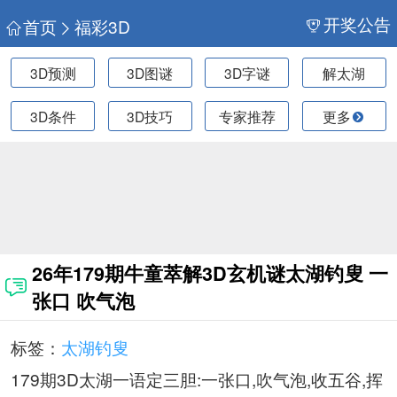
开奖公告
首页
福彩3D
3D预测
3D图谜
3D字谜
解太湖
3D条件
3D技巧
专家推荐
更多
26年179期牛童萃解3D玄机谜太湖钓叟 一
张口 吹气泡
标签：
太湖钓叟
179期3D太湖一语定三胆:一张口,吹气泡,收五谷,挥