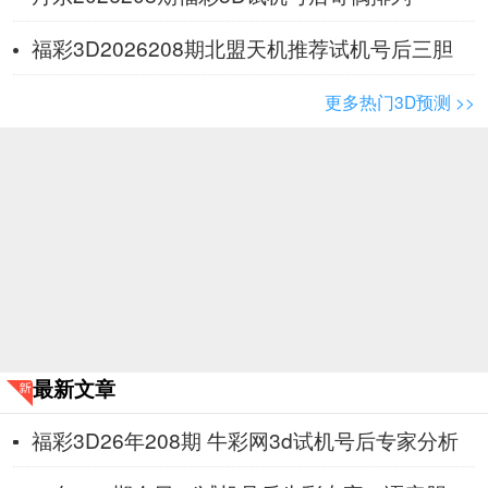
福彩3D2026208期北盟天机推荐试机号后三胆
更多热门3D预测 >>
最新文章
福彩3D26年208期 牛彩网3d试机号后专家分析