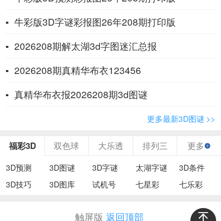
牛彩版3D字谜彩报图26年208期打印版
2026208期解太湖3d字图迷汇总报
2026208期真精华布衣123456
真精华布衣报2026208期3d图谜
更多最新3D图谜 >>
福彩3D
双色球
大乐透
排列三
更多
3D预测
3D图谜
3D字谜
太湖字谜
3D条件
3D技巧
3D图库
试机号
七星彩
七乐彩
触屏版
返回顶部