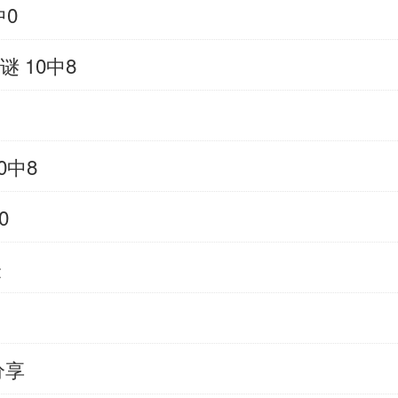
中0
 10中8
0中8
0
表
）
分享