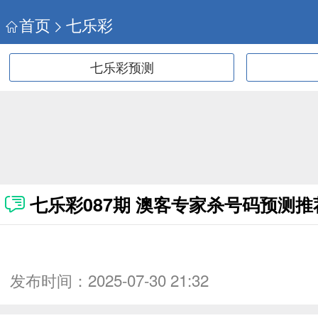
首页
七乐彩
七乐彩预测
七乐彩087期 澳客专家杀号码预测推
发布时间：
2025-07-30 21:32