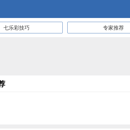
七乐彩技巧
专家推荐
荐