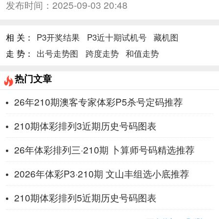
发布时间：
2025-09-03 20:48
相 关：
P3开奖结果
P3近十期试机号
藏机图
走 势：
出号走势图
跨度走势
和值走势
热门文章
26年210期澳客专家体彩P5杀号定码推荐
210期体彩排列3近期历史号码图表
26年体彩排列三·210期 卜算师号码精选推荐
2026年体彩P3·210期 文山丰组选小底推荐
210期体彩排列5近期历史号码图表