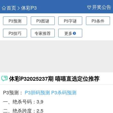
开奖公告
首页
体彩P3
P3预测
P3图谜
P3字谜
P3条件
P3技巧
专家推荐
更多
体彩P32025237期 嘻嘻直选定位推荐
P3预测：
P3胆码预测
P3杀码预测
一、绝杀号码：3,9
二、绝杀跨度：2,5