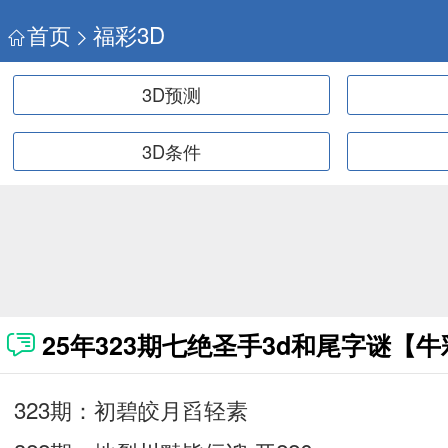
首页
福彩3D
3D预测
3D条件
25年323期七绝圣手3d和尾字谜【
323期：初碧皎月舀轻素