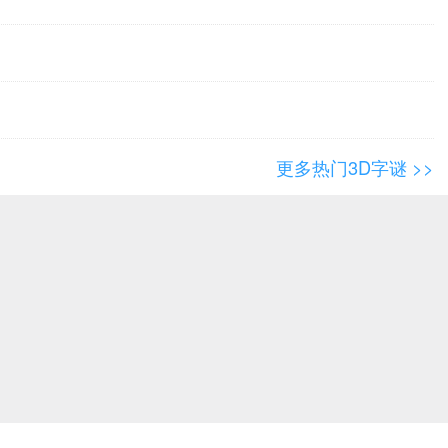
更多热门3D字谜 >>