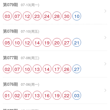
第079期
07-13(周一)
03
07
12
23
24
28
30
10
第078期
07-10(周五)
05
10
12
14
19
20
27
21
第077期
07-08(周三)
02
07
10
13
14
17
26
27
第076期
07-06(周一)
01
02
07
13
16
19
22
03