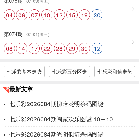
第075期
07-03(周五)
04
06
07
10
12
15
19
30
第074期
07-01(周三)
08
14
17
22
28
29
30
12
七乐彩基本走势
七乐彩五分区走
七乐彩和值走势
图
势图
图
最新文章
七乐彩2026084期柳暗花明杀码图谜
七乐彩2026084期阖家欢乐图谜 10中10
七乐彩2026084期光阴似箭杀码图谜