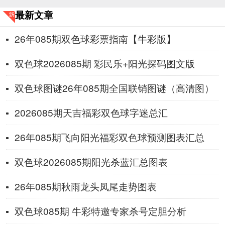
最新文章
26年085期双色球彩票指南【牛彩版】
双色球2026085期 彩民乐+阳光探码图文版
双色球图谜26年085期全国联销图谜（高清图）
2026085期天吉福彩双色球字迷总汇
26年085期飞向阳光福彩双色球预测图表汇总
双色球2026085期阳光杀蓝汇总图表
26年085期秋雨龙头凤尾走势图表
双色球085期 牛彩特邀专家杀号定胆分析