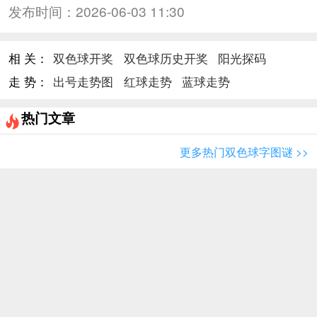
发布时间：
2026-06-03 11:30
相 关：
双色球开奖
双色球历史开奖
阳光探码
走 势：
出号走势图
红球走势
蓝球走势
热门文章
更多热门双色球字图谜 >>