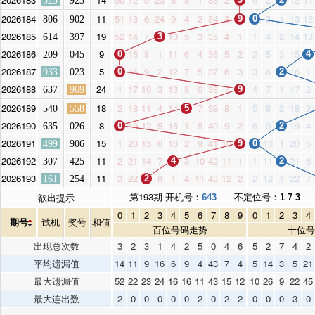
525
923
2026184
11
51
13
6
24
9
4
2
34
3
3
1
13
12
806
902
9
0
2026185
19
52
14
7
10
5
3
35
4
1
1
4
2
14
13
614
397
3
2026186
9
15
8
1
11
6
4
36
5
2
2
5
3
15
209
045
0
4
2026187
5
16
9
2
12
7
5
37
6
3
3
6
16
1
933
023
0
2
2026188
24
1
17
10
3
13
8
6
38
7
4
7
1
17
2
637
969
9
2026189
18
2
18
11
4
14
7
39
8
1
5
8
2
18
3
540
558
5
2026190
8
19
12
5
15
1
8
40
9
2
6
9
19
4
635
026
0
2
2026191
15
1
20
13
6
16
2
9
41
10
10
1
20
5
499
906
9
0
2026192
11
2
21
14
7
3
10
42
11
1
1
11
21
6
307
425
4
2
2026193
11
3
22
8
1
4
11
43
12
2
2
12
1
22
7
161
254
2
第193期 开机号：
不定位号：
欲出提示
643
1 7 3
0
1
2
3
4
5
6
7
8
9
0
1
2
3
4
期号
试机
奖号
和值
百位号码走势
十位号
出现总次数
3
2
3
1
4
2
5
0
4
6
5
2
7
4
2
平均遗漏值
14
11
9
16
6
9
4
43
7
4
5
14
3
5
21
最大遗漏值
52
22
23
24
16
16
11
43
15
12
10
26
9
22
45
最大连出数
2
0
0
0
0
0
2
0
2
2
0
0
0
3
0