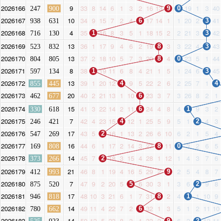
2026166
9
33
8
14
6
1
3
2
16
13
19
1
3
40
247
900
9
0
2026167
10
34
9
15
7
2
4
17
14
1
1
20
2
41
938
631
6
3
2026168
4
35
16
8
3
5
1
18
15
2
2
21
3
42
716
130
1
3
2026169
13
36
1
17
9
4
6
2
19
3
3
22
4
43
523
832
8
3
2026170
13
37
2
18
10
5
7
3
20
4
23
5
1
44
804
805
8
0
2026171
8
38
19
11
6
8
4
21
1
5
1
24
6
45
597
134
1
3
2026172
13
39
1
20
12
9
5
22
2
6
2
25
7
1
855
445
4
4
2026173
20
40
2
21
13
1
10
23
3
7
3
26
8
2
1
462
677
6
2026174
15
41
3
22
14
2
11
24
4
8
4
9
3
2
330
618
6
1
2026175
7
42
4
23
15
12
1
25
5
9
5
1
4
3
246
421
4
2
2026176
17
43
5
16
1
13
2
26
6
10
6
2
1
5
4
547
269
2
2026177
16
44
6
1
17
2
14
3
27
11
3
2
6
5
169
808
8
0
2026178
14
45
7
18
3
15
4
28
1
12
1
4
3
7
6
373
266
2
2026179
21
46
8
1
19
4
16
5
29
2
2
5
4
8
7
412
993
9
2026180
7
47
9
2
20
5
6
30
3
1
3
6
9
8
875
520
5
2
2026181
17
48
10
3
21
6
1
7
31
2
4
1
10
9
946
818
8
1
2026182
14
49
11
4
22
7
2
32
1
3
5
1
2
11
10
780
662
6
2026183
14
50
12
5
23
8
3
1
33
2
6
2
12
11
9
2