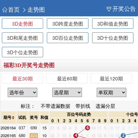
开奖公告
首页
走势图
3D走势图
3D跨度走势图
3D和值走势图
3D和尾走势图
3D百位走势图
3D十位走势图
3D个位走势图
福彩3D开奖号走势图
最近30期
最近60期
最近120期
标注：
不带遗漏数据
带折线
遗漏分层
百位号码走势
十位号
期号
试机
奖号
和值
0
1
2
3
4
5
6
7
8
9
0
1
2
3
4
2026164
15
31
6
12
4
9
1
14
11
5
9
17
3
1
38
037
690
6
2026165
10
32
7
13
5
2
1
15
12
6
10
18
2
39
680
424
4
2