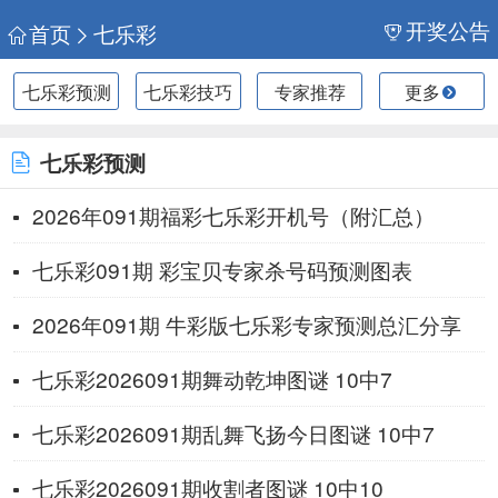
开奖公告
首页
七乐彩
七乐彩预测
七乐彩技巧
专家推荐
更多
七乐彩预测
2026年091期福彩七乐彩开机号（附汇总）
七乐彩091期 彩宝贝专家杀号码预测图表
2026年091期 牛彩版七乐彩专家预测总汇分享
七乐彩2026091期舞动乾坤图谜 10中7
七乐彩2026091期乱舞飞扬今日图谜 10中7
七乐彩2026091期收割者图谜 10中10