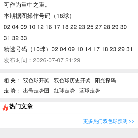
可作为重中之重。
本期据图操作号码（18球）
02 04 09 10 12 16 17 18 22 23 25 27 28 29 30
31 32 33
精选号码（10球）02 04 09 10 14 17 18 23 29 31
发布时间：
2026-07-07 21:29
相 关：
双色球开奖
双色球历史开奖
阳光探码
走 势：
出号走势图
红球走势
蓝球走势
热门文章
更多热门双色球预测 >>