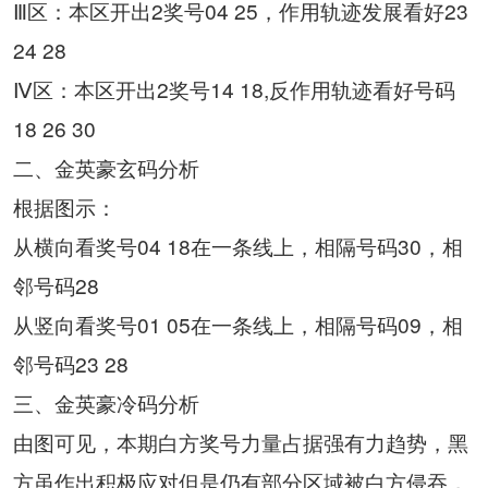
Ⅲ区：本区开出2奖号04 25，作用轨迹发展看好23
24 28
Ⅳ区：本区开出2奖号14 18,反作用轨迹看好号码
18 26 30
二、金英豪玄码分析
根据图示：
从横向看奖号04 18在一条线上，相隔号码30，相
邻号码28
从竖向看奖号01 05在一条线上，相隔号码09，相
邻号码23 28
三、金英豪冷码分析
由图可见，本期白方奖号力量占据强有力趋势，黑
方虽作出积极应对但是仍有部分区域被白方侵吞，