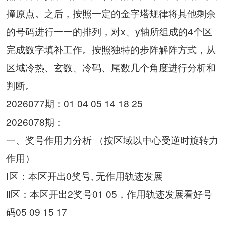
撞原点。之后，按照一定的金字塔规律将其他剩余
的号码进行一一的排列，对x、y轴所组成的4个区
完成数字填补工作。按照独特的步阵解阵方式，从
区域冷热、玄数、冷码、尾数几个角度进行分析和
判断。
2026077期：01 04 05 14 18 25
2026078期：
一、奖号作用力分析 （按区域以中心受逆时旋转力
作用）
Ⅰ区：本区开出0奖号, 无作用轨迹发展
Ⅱ区：本区开出2奖号01 05，作用轨迹发展看好号
码05 09 15 17