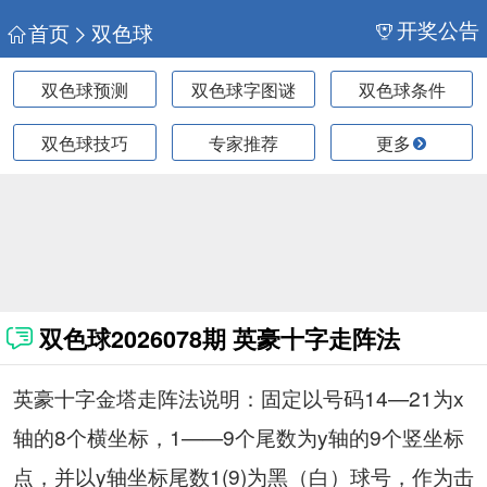
开奖公告
首页
双色球
双色球预测
双色球字图谜
双色球条件
双色球技巧
专家推荐
更多
双色球2026078期 英豪十字走阵法
英豪十字金塔走阵法说明：固定以号码14—21为x
轴的8个横坐标，1——9个尾数为y轴的9个竖坐标
点，并以y轴坐标尾数1(9)为黑（白）球号，作为击