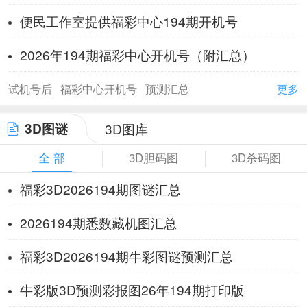
便民工作室提供福彩中心194期开机号
2026年194期福彩中心开机号（附汇总）
试机号后
福彩中心开机号
预测汇总
更多
3D图谜
3D图库
全 部
3D胆码图
3D杀码图
福彩3D2026194期图谜汇总
2026194期悉数藏机图汇总
福彩3D2026194期牛彩图谜预测汇总
牛彩版3D预测彩报图26年194期打印版