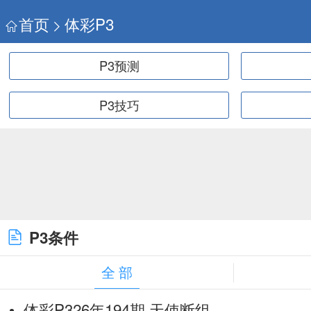
首页
体彩P3
P3预测
P3技巧
P3条件
全 部
体彩P326年194期 天使断组