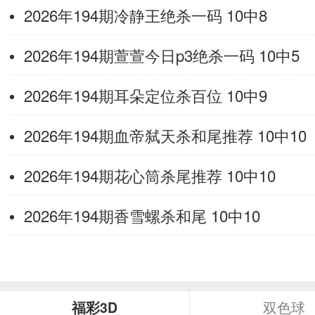
2026年194期冷静王绝杀一码 10中8
2026年194期萱萱今日p3绝杀一码 10中5
2026年194期耳朵定位杀百位 10中9
2026年194期血帝弑天杀和尾推荐 10中10
2026年194期花心筒杀尾推荐 10中10
2026年194期香雪螺杀和尾 10中10
双色球
福彩3D