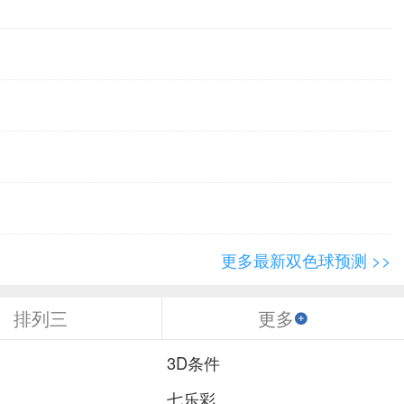
更多最新双色球预测 >>
排列三
更多
3D条件
七乐彩