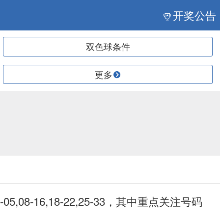
开奖公告
双色球条件
更多
16,18-22,25-33，其中重点关注号码