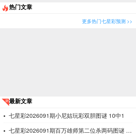
热门文章
更多热门七星彩预测 >>
最新文章
七星彩2026091期小尼姑玩彩双胆图谜 10中1
七星彩2026091期百万雄师第二位杀两码图谜 10中8