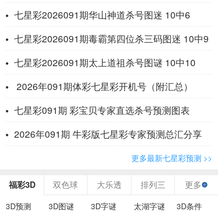
七星彩2026091期华山神道杀号图迷 10中6
七星彩2026091期毒霸第四位杀三码图迷 10中9
七星彩2026091期太上道祖杀号图谜 10中10
2026年091期体彩七星彩开机号（附汇总）
七星彩091期 彩宝贝专家直选杀号预测图表
2026年091期 牛彩版七星彩专家预测总汇分享
更多最新七星彩预测 >>
福彩3D
双色球
大乐透
排列三
更多
3D预测
3D图谜
3D字谜
太湖字谜
3D条件