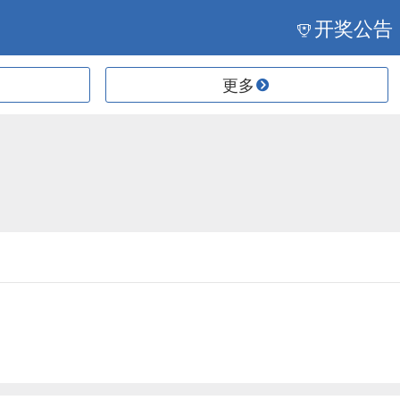
开奖公告
更多