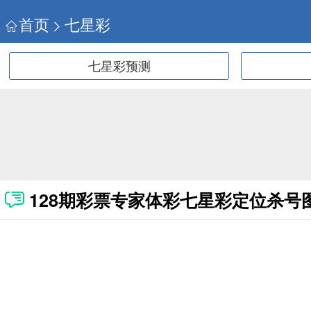
首页
七星彩
七星彩预测
128期彩票专家体彩七星彩定位杀号