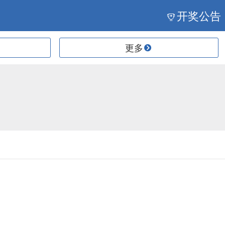
开奖公告
更多