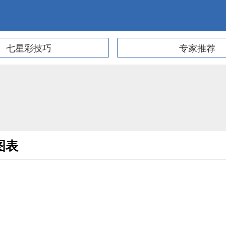
七星彩技巧
专家推荐
图表