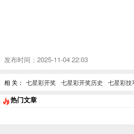
发布时间：
2025-11-04 22:03
相 关：
七星彩开奖
七星彩开奖历史
七星彩技
热门文章