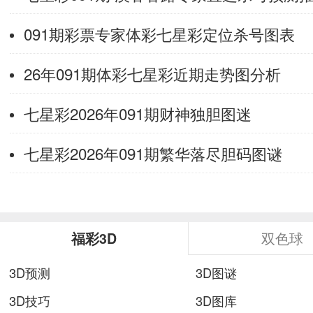
091期彩票专家体彩七星彩定位杀号图表
26年091期体彩七星彩近期走势图分析
七星彩2026年091期财神独胆图迷
七星彩2026年091期繁华落尽胆码图谜
双色球
福彩3D
3D预测
3D图谜
3D技巧
3D图库