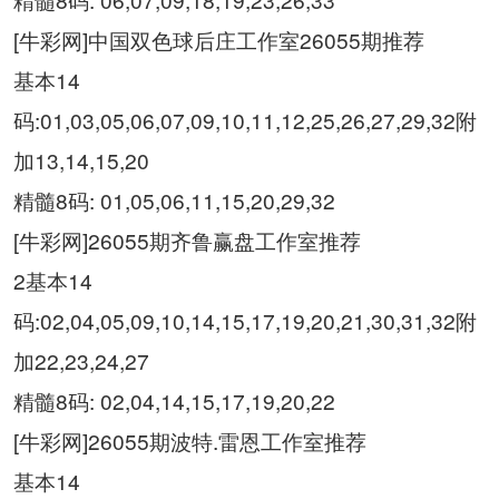
[牛彩网]中国双色球后庄工作室26055期推荐
基本14
码:01,03,05,06,07,09,10,11,12,25,26,27,29,32附
加13,14,15,20
精髓8码: 01,05,06,11,15,20,29,32
[牛彩网]26055期齐鲁赢盘工作室推荐
2基本14
码:02,04,05,09,10,14,15,17,19,20,21,30,31,32附
加22,23,24,27
精髓8码: 02,04,14,15,17,19,20,22
[牛彩网]26055期波特.雷恩工作室推荐
基本14