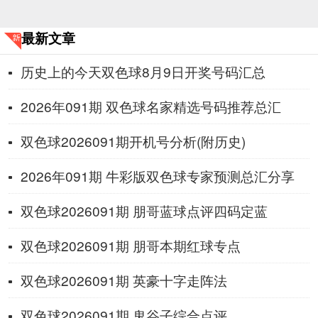
最新文章
历史上的今天双色球8月9日开奖号码汇总
2026年091期 双色球名家精选号码推荐总汇
双色球2026091期开机号分析(附历史)
2026年091期 牛彩版双色球专家预测总汇分享
双色球2026091期 朋哥蓝球点评四码定蓝
双色球2026091期 朋哥本期红球专点
双色球2026091期 英豪十字走阵法
双色球2026091期 鬼谷子综合点评