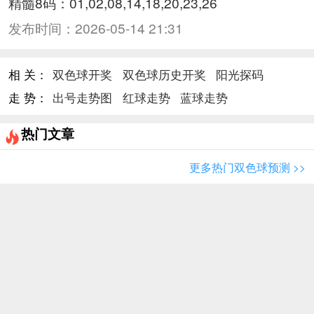
精髓8码：01,02,08,14,18,20,23,26
发布时间：
2026-05-14 21:31
相 关：
双色球开奖
双色球历史开奖
阳光探码
走 势：
出号走势图
红球走势
蓝球走势
热门文章
更多热门双色球预测 >>