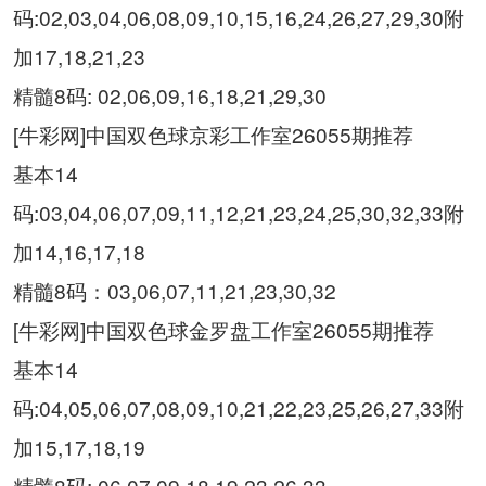
码:02,03,04,06,08,09,10,15,16,24,26,27,29,30附
加17,18,21,23
精髓8码: 02,06,09,16,18,21,29,30
[牛彩网]中国双色球京彩工作室26055期推荐
基本14
码:03,04,06,07,09,11,12,21,23,24,25,30,32,33附
加14,16,17,18
精髓8码：03,06,07,11,21,23,30,32
[牛彩网]中国双色球金罗盘工作室26055期推荐
基本14
码:04,05,06,07,08,09,10,21,22,23,25,26,27,33附
加15,17,18,19
精髓8码: 06,07,09,18,19,23,26,33