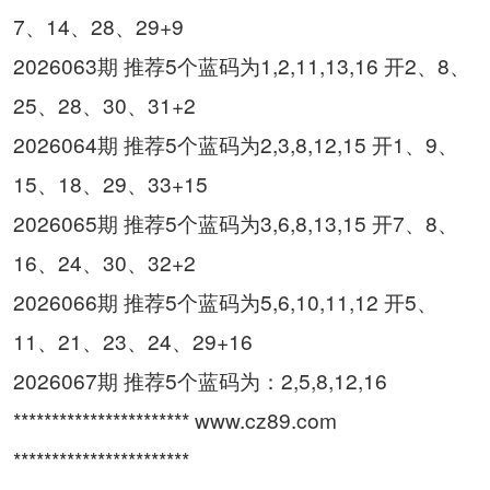
7、14、28、29+9
2026063期 推荐5个蓝码为1,2,11,13,16 开2、8、
25、28、30、31+2
2026064期 推荐5个蓝码为2,3,8,12,15 开1、9、
15、18、29、33+15
2026065期 推荐5个蓝码为3,6,8,13,15 开7、8、
16、24、30、32+2
2026066期 推荐5个蓝码为5,6,10,11,12 开5、
11、21、23、24、29+16
2026067期 推荐5个蓝码为：2,5,8,12,16
*********************** www.cz89.com
***********************