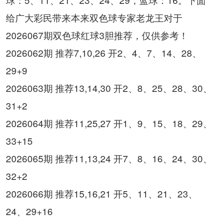
给广大彩民带来本来双色球专家老龙王对于
2026067期双色球红球3胆推荐，仅供参考！
2026062期 推荐7,10,26 开2、4、7、14、28、
29+9
2026063期 推荐13,14,30 开2、8、25、28、30、
31+2
2026064期 推荐11,25,27 开1、9、15、18、29、
33+15
2026065期 推荐11,13,24 开7、8、16、24、30、
32+2
2026066期 推荐15,16,21 开5、11、21、23、
24、29+16