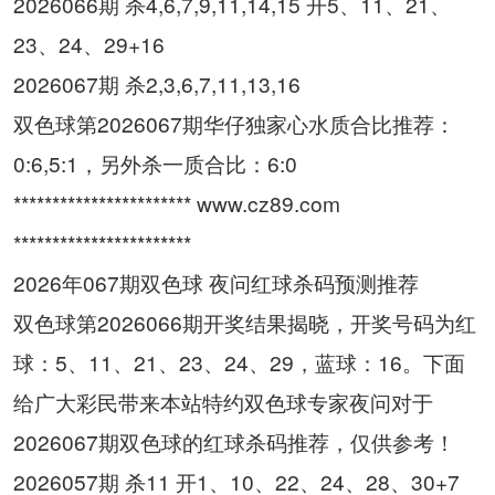
2026066期 杀4,6,7,9,11,14,15 开5、11、21、
23、24、29+16
2026067期 杀2,3,6,7,11,13,16
双色球第2026067期华仔独家心水质合比推荐：
0:6,5:1，另外杀一质合比：6:0
*********************** www.cz89.com
***********************
2026年067期双色球 夜问红球杀码预测推荐
双色球第2026066期开奖结果揭晓，开奖号码为红
球：5、11、21、23、24、29，蓝球：16。下面
给广大彩民带来本站特约双色球专家夜问对于
2026067期双色球的红球杀码推荐，仅供参考！
2026057期 杀11 开1、10、22、24、28、30+7