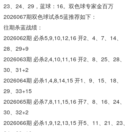
23、24、29，蓝球：16。双色球专家金百万
2026067期双色球试杀5蓝推荐如下：
往期杀蓝战绩：
2026062期 必杀5,9,10,12,16 开2、4、7、14、
28、29+9
2026063期 必杀2,4,10,11,16 开2、8、25、28、
30、31+2
2026064期 必杀1,4,8,14,15 开1、9、15、18、
29、33+15
2026065期 必杀7,8,11,15,16 开7、8、16、24、
30、32+2
2026066期 必杀1,9,12,13,15 开5、11、21、23、