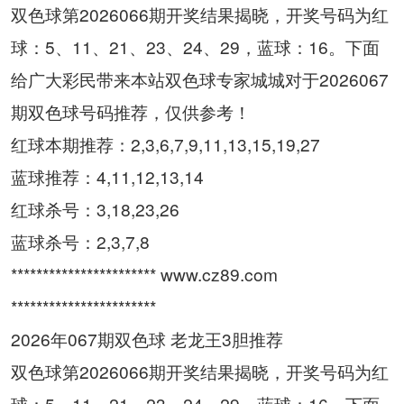
双色球第2026066期开奖结果揭晓，开奖号码为红
球：5、11、21、23、24、29，蓝球：16。下面
给广大彩民带来本站双色球专家城城对于2026067
期双色球号码推荐，仅供参考！
红球本期推荐：2,3,6,7,9,11,13,15,19,27
蓝球推荐：4,11,12,13,14
红球杀号：3,18,23,26
蓝球杀号：2,3,7,8
*********************** www.cz89.com
***********************
2026年067期双色球 老龙王3胆推荐
双色球第2026066期开奖结果揭晓，开奖号码为红
球：5、11、21、23、24、29，蓝球：16。下面