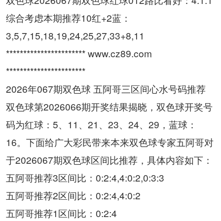
综合考虑本期推荐10红+2蓝：
3,5,7,15,18,19,24,25,27,33+8,11
*********************** www.cz89.com
***********************
2026年067期双色球 五阿哥三区间心水号码推荐
双色球第2026066期开奖结果揭晓，双色球开奖号
码为红球：5、11、21、23、24、29，蓝球：
16。下面给广大彩民带来本来双色球专家五阿哥对
于2026067期双色球区间比推荐，具体内容如下：
五阿哥推荐3区间比：0:2:4,4:0:2,0:3:3
五阿哥推荐2区间比：0:2:4,4:0:2
五阿哥推荐1区间比：0:2:4