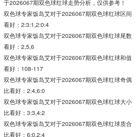
于2026067期双色球红球走势分析，仅供参考！
双色球专家饭岛艾对于2026067期双色球红球区间
看好：2:3:1,2:0:4
双色球专家饭岛艾对于2026067期双色球红球尾数
看好：2,5,6
双色球专家饭岛艾对于2026067期双色球红球和值
看好：108-117
双色球专家饭岛艾对于2026067期双色球红球奇偶
比看好：2:4,6:0
双色球专家饭岛艾对于2026067期双色球红球大小
比看好：3:3,4:2
双色球专家饭岛艾对于2026067期双色球红球质合
比看好：6:0,2:4