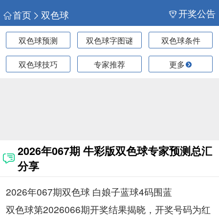
开奖公告
首页
双色球
双色球预测
双色球字图谜
双色球条件
双色球技巧
专家推荐
更多
2026年067期 牛彩版双色球专家预测总汇
分享
2026年067期双色球 白娘子蓝球4码围蓝
双色球第2026066期开奖结果揭晓，开奖号码为红