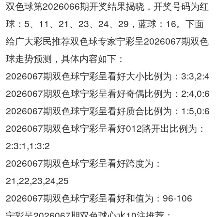
双色球第2026066期开奖结果揭晓，开奖号码为红
球：5、11、21、23、24、29，蓝球：16。下面
给广大彩民推荐双色球专家宁彩呈2026067期双色
球走势预测，具体内容如下：
2026067期双色球宁彩呈看好大小比例为：3:3,2:4
2026067期双色球宁彩呈看好奇偶比例为：2:4,0:6
2026067期双色球宁彩呈看好质合比例为：1:5,0:6
2026067期双色球宁彩呈看好012路开出比例为：
2:3:1,1:3:2
2026067期双色球宁彩呈看好跨度为：
21,22,23,24,25
2026067期双色球宁彩呈看好和值为：96-106
宁彩呈2026067期双色球心水10注推荐：