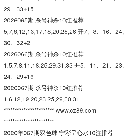
29、33+15
2026065期 杀号神杀10红推荐
5,7,8,12,13,17,18,20,25,26 开7、8、16、24、
30、32+2
2026066期 杀号神杀10红推荐
1,5,7,8,11,18,25,29,31,33 开5、11、21、23、
24、29+16
2026067期 杀号神杀10红推荐
1,6,12,19,20,23,25,29,30,31
*********************** www.cz89.com
***********************
2026年067期双色球 宁彩呈心水10注推荐