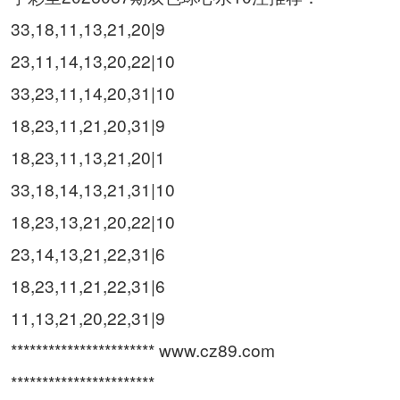
33,18,11,13,21,20|9
23,11,14,13,20,22|10
33,23,11,14,20,31|10
18,23,11,21,20,31|9
18,23,11,13,21,20|1
33,18,14,13,21,31|10
18,23,13,21,20,22|10
23,14,13,21,22,31|6
18,23,11,21,22,31|6
11,13,21,20,22,31|9
*********************** www.cz89.com
***********************