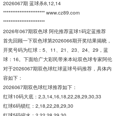
2026067期 蓝球杀8,12,14
*********************** www.cz89.com
***********************
2026年067期双色球 阿伦推荐蓝球1码定蓝推荐
首先回顾一下双色球第2026066期开奖结果揭晓，
开奖号码为红球：5、11、21、23、24、29，蓝
球：16。下面给广大彩民带来本站双色球专家阿伦
对于2026067期双色球红球蓝球号码推荐，具体内
容如下：
2026067期双色球红球推荐如下：
红球10码大底：2,3,14,16,18,22,28,29,30,33
红球6码锁红：2,18,22,28,29,30
红球5码缩水：2,22,28,29,30