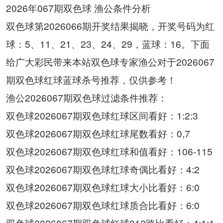
2026年067期双色球 渔公条件分析
双色球第2026066期开奖结果揭晓，开奖号码为红
球：5、11、21、23、24、29，蓝球：16。下面
给广大彩民带来本站双色球专家渔公对于2026067
期双色球红球蓝球杀号推荐，仅供参考！
渔公2026067期双色球过滤条件推荐：
双色球2026067期双色球红球区间看好：1:2:3
双色球2026067期双色球红球尾数看好：0,7
双色球2026067期双色球红球和值看好：106-115
双色球2026067期双色球红球奇偶比看好：4:2
双色球2026067期双色球红球大小比看好：6:0
双色球2026067期双色球红球质合比看好：6:0
双色球2026067期双色球红球012路比看好：4:1:1