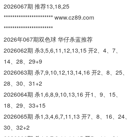
2026067期 推荐13,18,25
*********************** www.cz89.com
***********************
2026年067期双色球 华仔杀蓝推荐
2026062期 杀3,5,6,11,12,13,15 开2、4、7、
14、28、29+9
2026063期 杀7,9,10,12,13,14,16 开2、8、25、
28、30、31+2
2026064期 杀1,6,8,9,10,13,16 开1、9、15、
18、29、33+15
2026065期 杀1,3,4,6,7,11,13 开7、8、16、24、
30、32+2