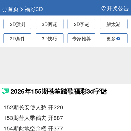
开奖公告
首页
福彩3D
3D预测
3D图谜
3D字谜
解太湖
3D条件
3D技巧
专家推荐
更多
​2026年155期苍笙踏歌福彩3d字谜
152期长安使人愁 开220
153期昔人乘鹤去 开887
154期此地空余楼 开377