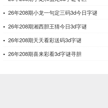
26年208期小龙一句定三码3d今日字谜
26年208期湘西胆王猜今日3d字谜
26年208期天天看彩送码3d字谜
26年208期喜来彩看3d字谜寻胆