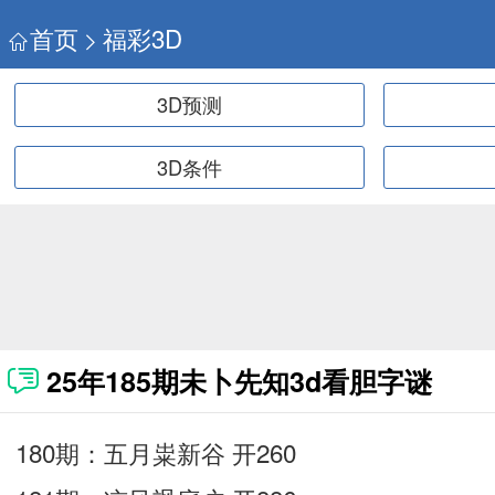
首页
福彩3D
3D预测
3D条件
25年185期未卜先知3d看胆字谜
180期：五月粜新谷 开260