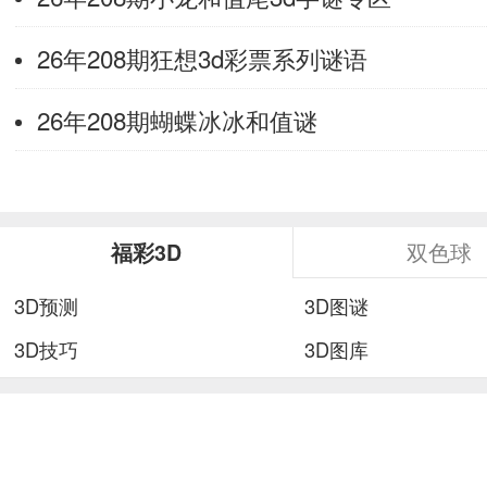
26年208期狂想3d彩票系列谜语
26年208期蝴蝶冰冰和值谜
双色球
福彩3D
3D预测
3D图谜
3D技巧
3D图库