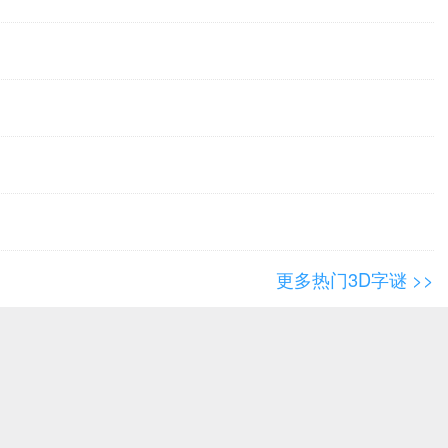
更多热门3D字谜 >>