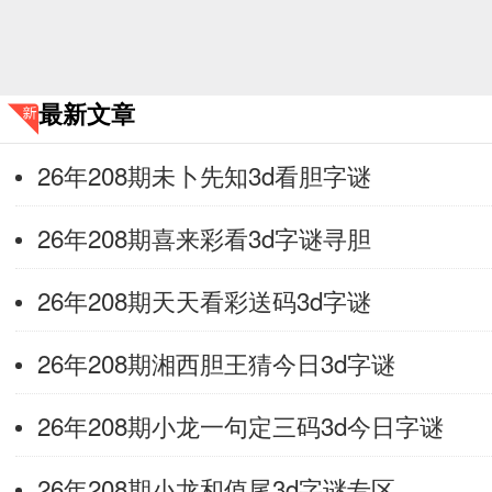
最新文章
26年208期未卜先知3d看胆字谜
26年208期喜来彩看3d字谜寻胆
26年208期天天看彩送码3d字谜
26年208期湘西胆王猜今日3d字谜
26年208期小龙一句定三码3d今日字谜
26年208期小龙和值尾3d字谜专区