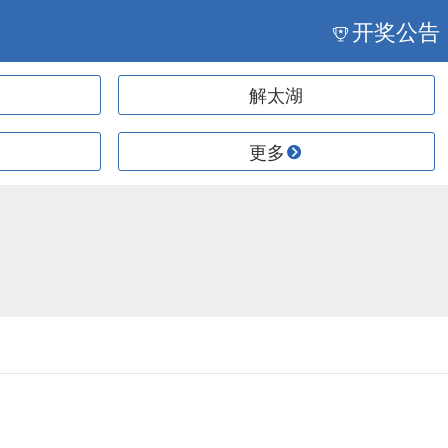
开奖公告
解太湖
更多