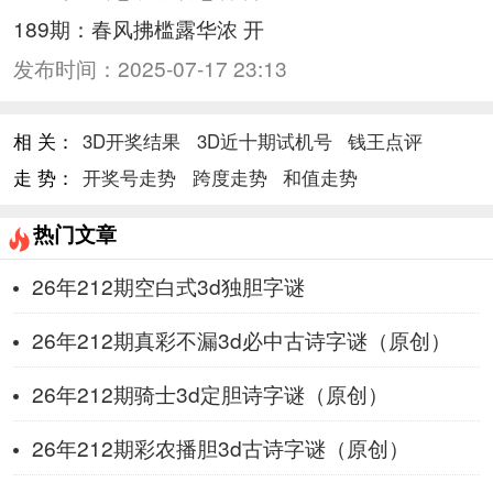
189期：春风拂槛露华浓 开
发布时间：
2025-07-17 23:13
相 关：
3D开奖结果
3D近十期试机号
钱王点评
走 势：
开奖号走势
跨度走势
和值走势
热门文章
26年212期空白式3d独胆字谜
26年212期真彩不漏3d必中古诗字谜（原创）
26年212期骑士3d定胆诗字谜（原创）
26年212期彩农播胆3d古诗字谜（原创）