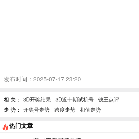
发布时间：
2025-07-17 23:20
相 关：
3D开奖结果
3D近十期试机号
钱王点评
走 势：
开奖号走势
跨度走势
和值走势
热门文章