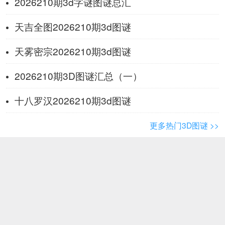
2026210期3d字谜图谜总汇
天吉全图2026210期3d图谜
天雾密宗2026210期3d图谜
2026210期3D图谜汇总（一）
十八罗汉2026210期3d图谜
更多热门3D图谜 >>