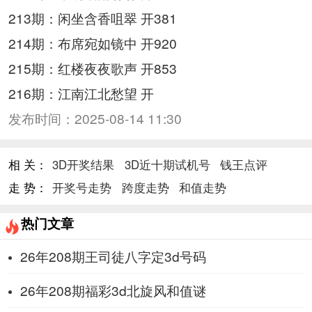
213期：闲坐含香咀翠 开381
214期：布席宛如镜中 开920
215期：红楼夜夜歌声 开853
216期：江南江北愁望 开
发布时间：
2025-08-14 11:30
相 关：
3D开奖结果
3D近十期试机号
钱王点评
走 势：
开奖号走势
跨度走势
和值走势
热门文章
26年208期王司徒八字定3d号码
26年208期福彩3d北旋风和值谜