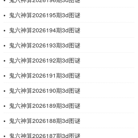
鬼六神算2026195期3d图谜
鬼六神算2026194期3d图谜
鬼六神算2026193期3d图谜
鬼六神算2026192期3d图谜
鬼六神算2026191期3d图谜
鬼六神算2026190期3d图谜
鬼六神算2026189期3d图谜
鬼六神算2026188期3d图谜
鬼六神算2026187期3d图谜