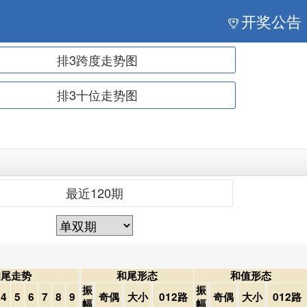
开奖公告
排3跨度走势图
排3十位走势图
最近120期
和尾走势
和尾形态
和值形态
振
振
4
5
6
7
8
9
奇偶
大小
012路
奇偶
大小
012路
幅
幅