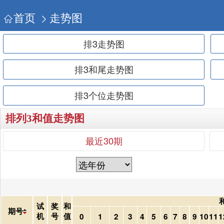
首页
走势图
排3走势图
排3和尾走势图
排3个位走势图
排列3和值走势图
最近30期
试
奖
和
期号
机
号
值
0
1
2
3
4
5
6
7
8
9
10
11
1