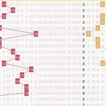
0
13
10
21
22
5
2
41
11
19
53
33
126
244
71
2563
3
11
4
20
3
1
1
11
15
23
6
3
42
12
20
54
34
127
245
72
2564
5
12
5
21
1
2
13
12
1
24
7
4
43
13
21
55
35
128
246
73
2565
3
13
6
22
3
3
1
13
2
25
8
5
44
14
22
56
36
129
247
74
2566
3
14
7
23
3
2
2
14
3
26
9
6
45
15
23
57
37
130
248
75
2567
2
15
8
2
1
1
3
15
4
27
10
7
46
20
24
58
38
131
249
76
2568
0
0
9
1
2
2
4
16
5
28
11
8
47
1
25
59
39
132
250
77
2569
2
1
10
2
3
2
5
17
6
29
12
9
48
2
26
60
40
133
251
78
2570
2
2
11
2
4
1
6
18
15
30
13
10
49
3
27
61
41
134
252
79
2571
5
3
12
1
5
2
7
19
1
16
14
11
50
4
28
62
42
135
253
80
2572
6
4
13
2
6
3
13
20
2
1
15
12
51
5
29
63
43
136
254
81
2573
3
5
14
3
3
4
1
21
3
2
16
13
19
6
30
64
44
137
255
82
2574
9
6
15
4
1
5
2
22
4
3
17
14
1
7
31
65
45
138
256
83
2575
7
7
16
5
2
6
3
23
5
16
1
15
2
8
32
66
46
139
257
84
2576
6
8
17
6
3
7
4
24
6
1
2
18
3
9
33
67
47
140
258
85
2577
8
9
18
7
4
8
5
25
7
2
3
18
4
10
34
68
48
141
259
86
2578
8
10
19
8
5
9
6
26
8
3
4
1
5
11
35
69
49
142
260
87
2579
5
11
20
9
6
0
7
27
9
4
5
2
6
12
36
70
50
143
261
88
2580
7
12
21
10
7