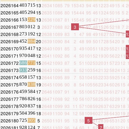
2026164
13
2634
1085
79
153
43
94
45
12
23
49
15
4
2
403
715
2026165
15
2635
1086
80
154
44
95
46
13
24
50
16
5
2
405
294
2026166
13
2636
1087
81
155
45
96
47
14
25
51
17
6
2
153
229
2026167
3
2637
1088
82
3
46
97
48
15
26
52
18
7
2
803
012
2026168
12
2638
1089
83
1
47
98
49
16
27
53
19
8
1
273
192
2026169
20
2639
1090
84
2
48
99
50
17
28
54
20
9
452
884
2026170
12
2640
1091
85
3
49
100
51
18
29
55
21
10
1
935
417
2026171
12
2641
1092
86
4
50
101
52
19
30
56
22
11
1
970
048
2026172
15
2642
1093
87
5
51
102
53
20
31
57
23
12
686
771
2026173
16
2643
1094
88
6
52
103
54
21
32
58
24
13
933
259
2026174
13
2644
1095
89
7
53
104
55
22
33
59
25
14
658
157
2026175
19
2645
1096
90
8
54
105
56
23
34
60
26
15
870
838
2026176
17
2646
1097
91
9
55
106
57
24
35
61
27
16
459
584
2026177
16
2647
1098
92
10
56
107
58
25
36
62
28
17
786
826
2026178
18
2648
1099
93
11
57
108
59
26
37
63
29
18
920
837
2026179
18
2649
1100
94
12
58
109
60
27
38
64
30
19
504
396
2026180
5
2650
1101
95
13
59
5
61
28
39
65
31
20
725
005
2026181
7
2651
1102
96
14
60
1
62
7
40
66
32
21
1
928
124