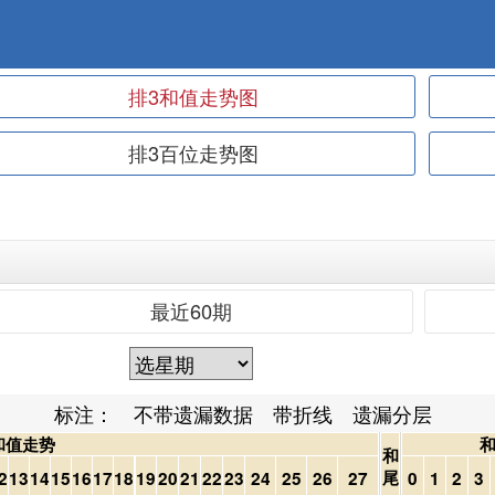
排3和值走势图
排3百位走势图
最近60期
标注：
不带遗漏数据
带折线
遗漏分层
和值走势
和
尾
2
13
14
15
16
17
18
19
20
21
22
23
24
25
26
27
0
1
2
3