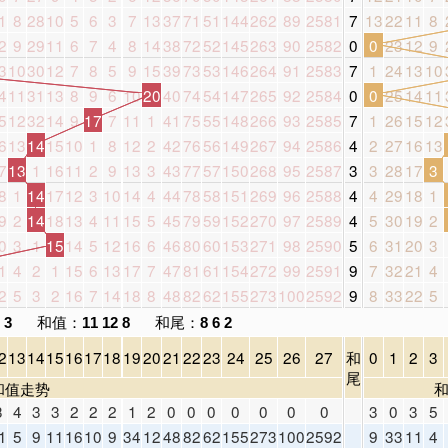
1
8
28
10
5
6
3
7
13
37
71
51
144
262
89
2581
7
13
22
11
8
2
9
29
11
6
7
4
8
14
38
72
52
145
263
90
2582
0
0
23
12
9
3
10
30
12
7
8
5
9
15
39
73
53
146
264
91
2583
7
1
24
13
10
4
11
31
13
8
9
6
10
20
40
74
54
147
265
92
2584
0
0
25
14
11
5
12
32
14
9
17
7
11
1
41
75
55
148
266
93
2585
7
1
26
15
12
6
13
14
15
10
1
8
12
2
42
76
56
149
267
94
2586
4
2
27
16
13
7
13
1
16
11
2
9
13
3
43
77
57
150
268
95
2587
3
3
28
17
3
8
1
14
17
12
3
10
14
4
44
78
58
151
269
96
2588
4
4
29
18
1
9
2
14
18
13
4
11
15
5
45
79
59
152
270
97
2589
4
5
30
19
2
0
3
1
15
14
5
12
16
6
46
80
60
153
271
98
2590
5
6
31
20
3
1
4
2
1
15
6
13
17
7
47
81
61
154
272
99
2591
9
7
32
21
4
2
5
3
2
16
7
14
18
8
48
82
62
155
273
100
2592
9
8
33
22
5
和值：
和尾：
 3
11 12 8
8 6 2
2
13
14
15
16
17
18
19
20
21
22
23
24
25
26
27
和
0
1
2
3
尾
和值走势
3
4
3
3
2
2
2
1
2
0
0
0
0
0
0
0
3
0
3
5
1
5
9
11
16
10
9
34
12
48
82
62
155
273
100
2592
9
33
11
4