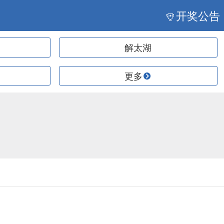
开奖公告
解太湖
更多