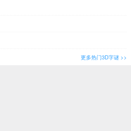
更多热门3D字谜 >>