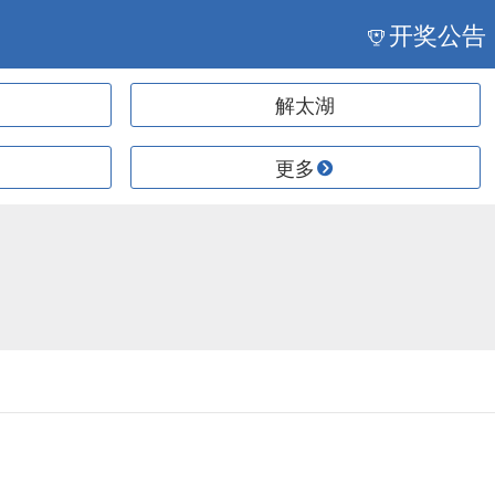
开奖公告
解太湖
更多