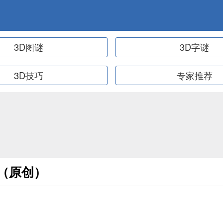
3D图谜
3D字谜
3D技巧
专家推荐
谜（原创）