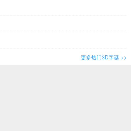
更多热门3D字谜 >>