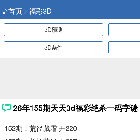
首页
福彩3D
3D预测
3D条件
​26年155期天天3d福彩绝杀一码字
152期：荒径藏霜 开220